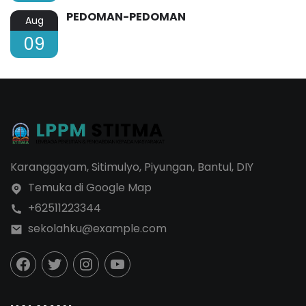
PEDOMAN-PEDOMAN
Aug
09
Karanggayam, Sitimulyo, Piyungan, Bantul, DIY
Temuka di Google Map
+62511223344
sekolahku@example.com