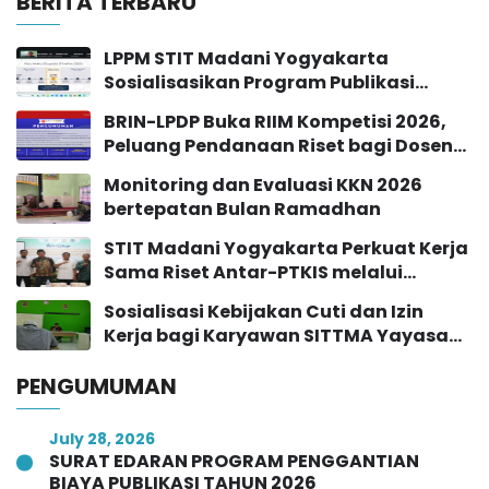
BERITA TERBARU
LPPM STIT Madani Yogyakarta
Sosialisasikan Program Publikasi
Jurnal Sinta 2 Tahun 2026
BRIN-LPDP Buka RIIM Kompetisi 2026,
Peluang Pendanaan Riset bagi Dosen
dan Peneliti
Monitoring dan Evaluasi KKN 2026
bertepatan Bulan Ramadhan
STIT Madani Yogyakarta Perkuat Kerja
Sama Riset Antar-PTKIS melalui
Workshop Pendampingan Proposal
Sosialisasi Kebijakan Cuti dan Izin
Hibah RISE 2026
Kerja bagi Karyawan SITTMA Yayasan
Majelis At-Turots Al-Islamy
PENGUMUMAN
July 28, 2026
SURAT EDARAN PROGRAM PENGGANTIAN
BIAYA PUBLIKASI TAHUN 2026