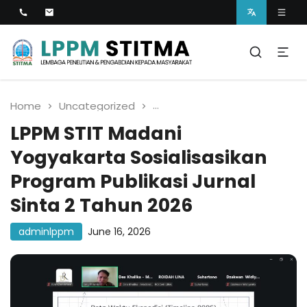
Lembaga Penelitian dan Pengabdian kepada
Masyarakat
LPPM STITMA
Home
Uncategorized
LPPM STIT Madani Yogyakart
LPPM STIT Madani
Yogyakarta Sosialisasikan
Program Publikasi Jurnal
Sinta 2 Tahun 2026
adminlppm
June 16, 2026