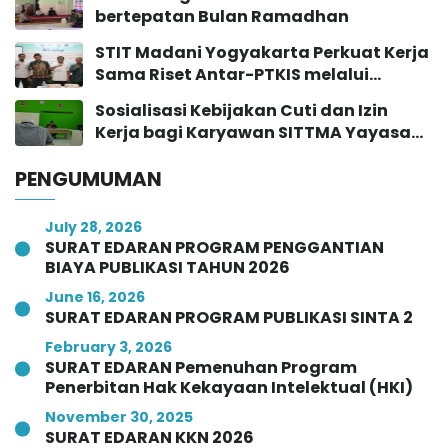
bertepatan Bulan Ramadhan
STIT Madani Yogyakarta Perkuat Kerja
Sama Riset Antar-PTKIS melalui
Workshop Pendampingan Proposal
Sosialisasi Kebijakan Cuti dan Izin
Hibah RISE 2026
Kerja bagi Karyawan SITTMA Yayasan
Majelis At-Turots Al-Islamy
PENGUMUMAN
July 28, 2026
SURAT EDARAN PROGRAM PENGGANTIAN
BIAYA PUBLIKASI TAHUN 2026
June 16, 2026
SURAT EDARAN PROGRAM PUBLIKASI SINTA 2
February 3, 2026
SURAT EDARAN Pemenuhan Program
Penerbitan Hak Kekayaan Intelektual (HKI)
November 30, 2025
SURAT EDARAN KKN 2026