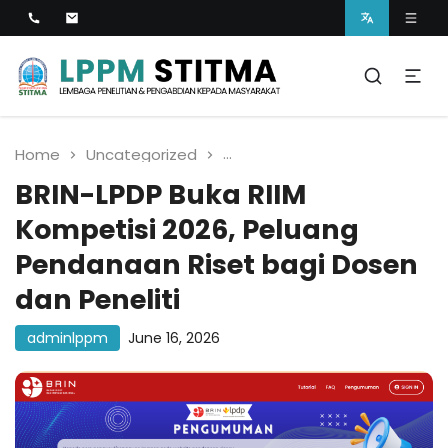
Lembaga Penelitian dan Pengabdian kepada
Masyarakat
LPPM STITMA
Home
Uncategorized
BRIN-LPDP Buka RIIM Kompet
BRIN-LPDP Buka RIIM
Kompetisi 2026, Peluang
Pendanaan Riset bagi Dosen
dan Peneliti
adminlppm
June 16, 2026